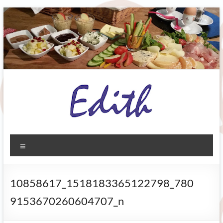
Zum
Inhalt
springen
Ediths
Menü
Bioladen
Biberbach
10858617_1518183365122798_780
Grünes.
9153670260604707_n
Gutes.
Gesundes.