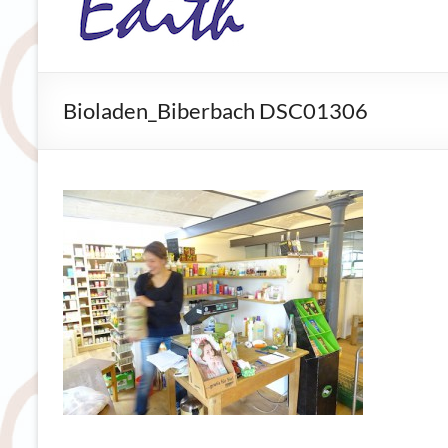
Bioladen
Biberbach
Grünes.
Bioladen_Biberbach DSC01306
Gutes.
Gesundes.