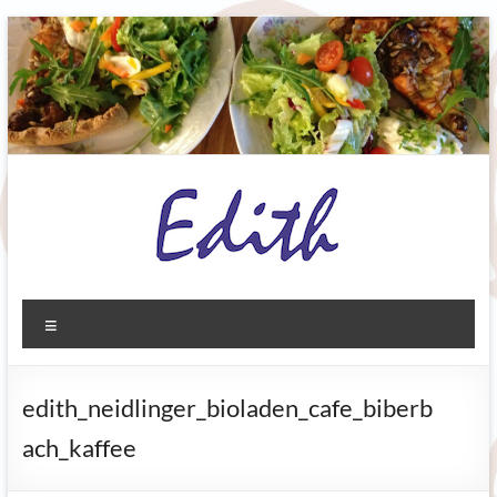
Zum
Inhalt
springen
Ediths
Menü
Bioladen
Biberbach
edith_neidlinger_bioladen_cafe_biberb
Grünes.
ach_kaffee
Gutes.
Gesundes.