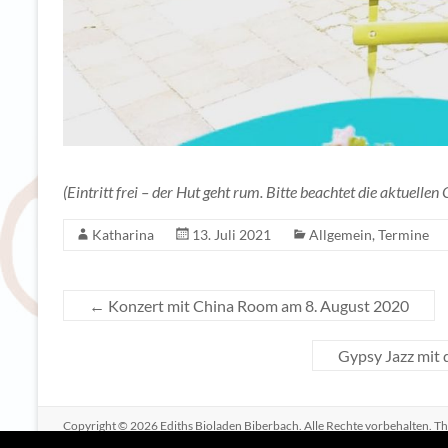
(Eintritt frei – der Hut geht rum. Bitte beachtet die aktuell
Katharina
13. Juli 2021
Allgemein
,
Termine
←
Konzert mit China Room am 8. August 2020
Gypsy Jazz mit 
Copyright © 2026
Ediths Bioladen Biberbach
. Alle Rechte vorbehalten. 
von:
WordPress
.