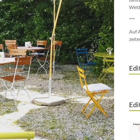
Wett
***
Auf 
zeite
Edi
Edi