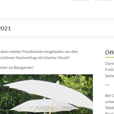
 2021
 haben wieder Musikanten eingeladen, um den
Öff
n schönen Nachmittag mit irischer Musik!
Donn
tter im Biergarten!
Freit
Sams
***
Bei 
unte
Tele
Best