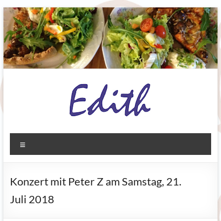
Zum
Inhalt
springen
Ediths
Menü
Bioladen
Biberbach
Konzert mit Peter Z am Samstag, 21.
Grünes.
Juli 2018
Gutes.
Gesundes.