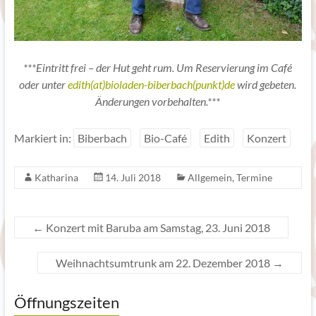
***Eintritt frei – der Hut geht rum. Um Reservierung im Café
oder unter
edith(at)bioladen-biberbach(punkt)de
wird gebeten.
Änderungen vorbehalten.***
Markiert in:
Biberbach
Bio-Café
Edith
Konzert
Katharina
14. Juli 2018
Allgemein
,
Termine
←
Konzert mit Baruba am Samstag, 23. Juni 2018
Weihnachtsumtrunk am 22. Dezember 2018
→
Öffnungszeiten