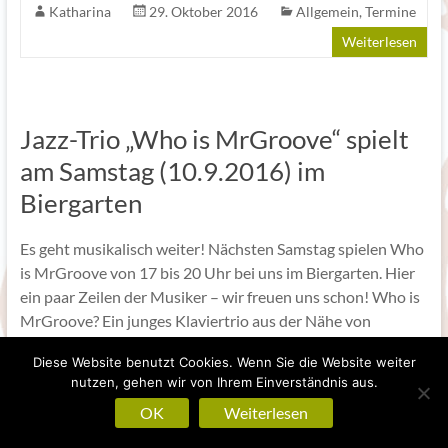
Katharina
29. Oktober 2016
Allgemein
,
Termine
Weiterlesen
Jazz-Trio „Who is MrGroove“ spielt
am Samstag (10.9.2016) im
Biergarten
Es geht musikalisch weiter! Nächsten Samstag spielen Who
is MrGroove von 17 bis 20 Uhr bei uns im Biergarten. Hier
ein paar Zeilen der Musiker – wir freuen uns schon! Who is
MrGroove? Ein junges Klaviertrio aus der Nähe von
Augsburg: Manuel
Diese Website benutzt Cookies. Wenn Sie die Website weiter
nutzen, gehen wir von Ihrem Einverständnis aus.
Katharina
7. September 2016
OK
Weiterlesen
Allgemein
,
Termine
Weiterlesen