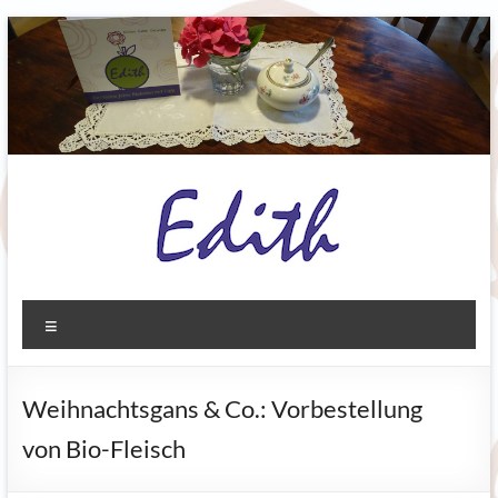
Zum
Inhalt
springen
Ediths
Menü
Bioladen
Biberbach
Weihnachtsgans & Co.: Vorbestellung
Grünes.
von Bio-Fleisch
Gutes.
Gesundes.