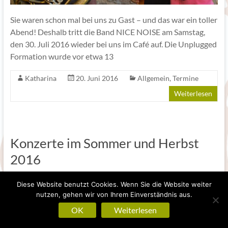
Sie waren schon mal bei uns zu Gast – und das war ein toller
Abend! Deshalb tritt die Band NICE NOISE am Samstag,
den 30. Juli 2016 wieder bei uns im Café auf. Die Unplugged
Formation wurde vor etwa 13
Katharina
20. Juni 2016
Allgemein
,
Termine
Weiterlesen
Konzerte im Sommer und Herbst
2016
Musikalische Vorankündigungen: Wir freuen uns, Euch
Diese Website benutzt Cookies. Wenn Sie die Website weiter
weitere Konzerttermine nennen zu können – gleich
nutzen, gehen wir von Ihrem Einverständnis aus.
vormerken! >> Freitag, 1. Juli ab 20 Uhr: Lesung mit
OK
Weiterlesen
Geschichten übers Leben und die Liebe, mit musikalischer